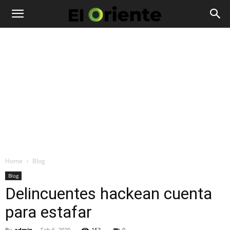
Home
Blog
Blog
Delincuentes hackean cuenta
para estafar
By
admin
-
Feb 6, 2020
152
0