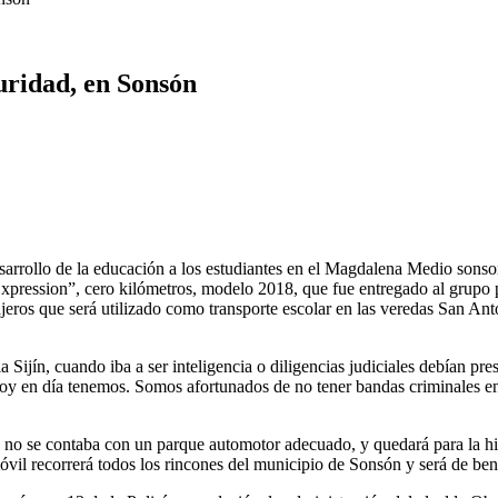
uridad, en Sonsón
desarrollo de la educación a los estudiantes en el Magdalena Medio sons
pression”, cero kilómetros, modelo 2018, que fue entregado al grupo p
eros que será utilizado como transporte escolar en las veredas San Anton
la Sijín, cuando iba a ser inteligencia o diligencias judiciales debían pre
oy en día tenemos. Somos afortunados de no tener bandas criminales en
es no se contaba con un parque automotor adecuado, y quedará para la his
óvil recorrerá todos los rincones del municipio de Sonsón y será de bene