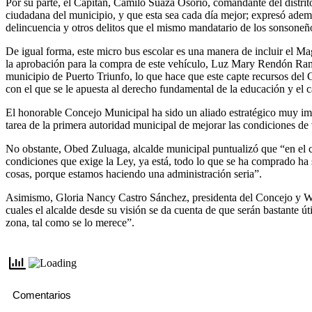
Por su parte, el Capitán, Camilo Suaza Osorio, comandante del distrit
ciudadana del municipio, y que esta sea cada día mejor; expresó ade
delincuencia y otros delitos que el mismo mandatario de los sonsoneño
De igual forma, este micro bus escolar es una manera de incluir el M
la aprobación para la compra de este vehículo, Luz Mary Rendón Ramí
municipio de Puerto Triunfo, lo que hace que este capte recursos del G
con el que se le apuesta al derecho fundamental de la educación y el ca
El honorable Concejo Municipal ha sido un aliado estratégico muy impo
tarea de la primera autoridad municipal de mejorar las condiciones de
No obstante, Obed Zuluaga, alcalde municipal puntualizó que “en el c
condiciones que exige la Ley, ya está, todo lo que se ha comprado ha
cosas, porque estamos haciendo una administración seria”.
Asimismo, Gloria Nancy Castro Sánchez, presidenta del Concejo y Wils
cuales el alcalde desde su visión se da cuenta de que serán bastante
zona, tal como se lo merece”.
Comentarios