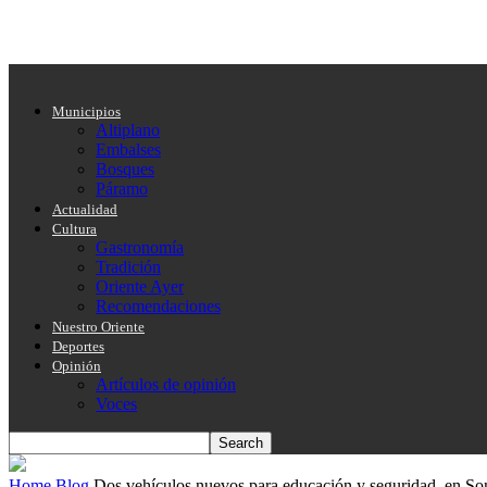
Municipios
Altiplano
Embalses
Bosques
Páramo
Actualidad
Cultura
Gastronomía
Tradición
Oriente Ayer
Recomendaciones
Nuestro Oriente
Deportes
Opinión
Artículos de opinión
Voces
Home
Blog
Dos vehículos nuevos para educación y seguridad, en S