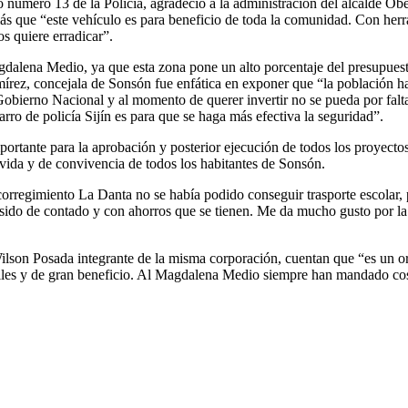
o número 13 de la Policía, agradeció a la administración del alcalde O
más que “este vehículo es para beneficio de toda la comunidad. Con her
s quiere erradicar”.
agdalena Medio, ya que esta zona pone un alto porcentaje del presupues
rez, concejala de Sonsón fue enfática en exponer que “la población ha
obierno Nacional y al momento de querer invertir no se pueda por falta d
rro de policía Sijín es para que se haga más efectiva la seguridad”.
rtante para la aprobación y posterior ejecución de todos los proyectos,
 vida y de convivencia de todos los habitantes de Sonsón.
orregimiento La Danta no se había podido conseguir trasporte escolar, 
 sido de contado y con ahorros que se tienen. Me da mucho gusto por l
on Posada integrante de la misma corporación, cuentan que “es un orgu
 útiles y de gran beneficio. Al Magdalena Medio siempre han mandado co