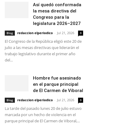
Así quedó conformada
la mesa directiva del
Congreso para la
legislatura 2026–2027
redaccion elperiodico
-
Jul 21, 2026
Blog
0
El Congreso de la República eligió este 20 de
julio a las mesas directivas que liderarán el
trabajo legislativo durante el primer año
del...
Hombre fue asesinado
en el parque principal
de El Carmen de Viboral
redaccion elperiodico
-
Jul 21, 2026
Blog
0
La tarde del pasado lunes 20 de julio estuvo
marcada por un hecho de violencia en el
parque principal de El Carmen de Viboral,...