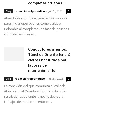
completar pruebas...
redaccion elperiodico
-
Jul 23, 2026
Blog
0
Alma Air dio un nuevo paso en su proceso
para iniciar operaciones comerciales en
Colombia al completar una fase de pruebas
con hidroaviones en...
Conductores atentos:
Túnel de Oriente tendrá
cierres nocturnos por
labores de
mantenimiento
redaccion elperiodico
-
Jul 21, 2026
Blog
0
La conexión vial que comunica al Valle de
Aburrá con el Oriente antioqueño tendrá
restricciones durante la noche debido a
trabajos de mantenimiento en...