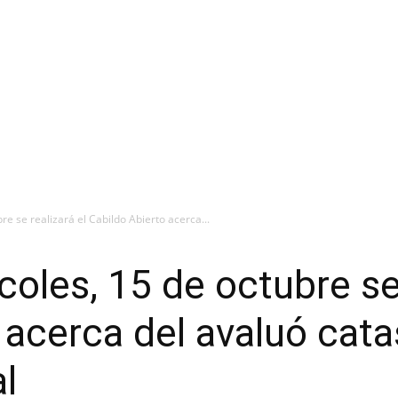
re se realizará el Cabildo Abierto acerca...
oles, 15 de octubre se 
acerca del avaluó catas
l