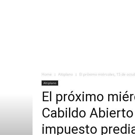
Home
Altiplano
El próximo miércoles, 15 de octub
Altiplano
El próximo miérc
Cabildo Abierto 
impuesto predia