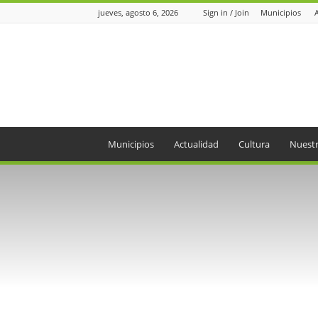
jueves, agosto 6, 2026
Sign in / Join
Municipios
Periódico
el
Oriente
Municipios
Actualidad
Cultura
Nuestr