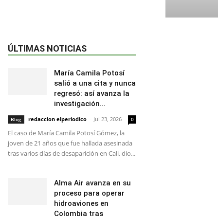
ÚLTIMAS NOTICIAS
María Camila Potosí
salió a una cita y nunca
regresó: así avanza la
investigación...
redaccion elperiodico
-
Jul 23, 2026
Blog
0
El caso de María Camila Potosí Gómez, la
joven de 21 años que fue hallada asesinada
tras varios días de desaparición en Cali, dio...
Alma Air avanza en su
proceso para operar
hidroaviones en
Colombia tras