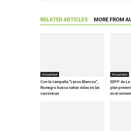
RELATED ARTICLES
MORE FROM A
Actualidad
Actualidad
Con la campaña “Lazos Blancos”,
EEPP de La
Rionegro busca salvar vidas en las
plan preven
carreteras
en el sistem