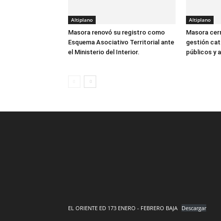
Altiplano
Altiplano
Masora renovó su registro como
Masora cer
Esquema Asociativo Territorial ante
gestión cat
el Ministerio del Interior.
públicos y a
EL ORIENTE ED 173 ENERO - FEBRERO BAJA
Descargar