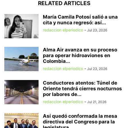
RELATED ARTICLES
María Camila Potosí salió a una
cita y nunca regresó: así...
redaccion elperiodico
-
Jul 23, 2026
Alma Air avanza en su proceso
para operar hidroaviones en
Colombia...
redaccion elperiodico
-
Jul 23, 2026
Conductores atentos: Túnel de
Oriente tendrá cierres nocturnos
por labores de...
redaccion elperiodico
-
Jul 21, 2026
Así quedó conformada la mesa
directiva del Congreso para la
legislatura...