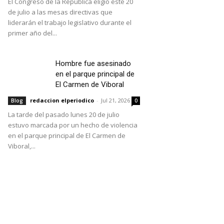
El Congreso de la República eligió este 20
de julio a las mesas directivas que
liderarán el trabajo legislativo durante el
primer año del...
Hombre fue asesinado
en el parque principal de
El Carmen de Viboral
redaccion elperiodico
-
Jul 21, 2026
Blog
0
La tarde del pasado lunes 20 de julio
estuvo marcada por un hecho de violencia
en el parque principal de El Carmen de
Viboral,...