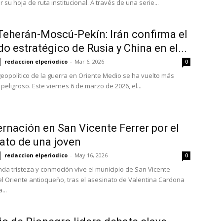
r su hoja de ruta institucional. A través de una serie...
 Teherán-Moscú-Pekín: Irán confirma el
do estratégico de Rusia y China en el...
redaccion elperiodico
-
Mar 6, 2026
0
 geopolítico de la guerra en Oriente Medio se ha vuelto más
peligroso. Este viernes 6 de marzo de 2026, el...
rnación en San Vicente Ferrer por el
ato de una joven
redaccion elperiodico
-
May 16, 2026
0
da tristeza y conmoción vive el municipio de San Vicente
 el Oriente antioqueño, tras el asesinato de Valentina Cardona
...