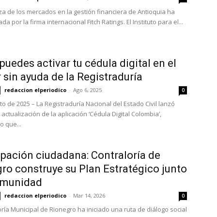
za de los mercados en la gestión financiera de Antioquia ha
ada por la firma internacional Fitch Ratings. El Instituto para el...
puedes activar tu cédula digital en el
r sin ayuda de la Registraduría
redaccion elperiodico
-
Ago 6, 2025
0
to de 2025 – La Registraduría Nacional del Estado Civil lanzó
ctualización de la aplicación ‘Cédula Digital Colombia’,
o que...
ipación ciudadana: Contraloría de
ro construye su Plan Estratégico junto
omunidad
redaccion elperiodico
-
Mar 14, 2026
0
oría Municipal de Rionegro ha iniciado una ruta de diálogo social