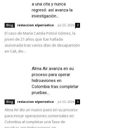
a una cita y nunca
regresó: así avanza la
investigación...
redaccion elperiodico
-
Jul 23, 2026
Blog
0
El caso de María Camila Potosí Gómez, la
joven de 21 años que fue hallada
asesinada tras varios días de desaparición
en Cali, dio...
Alma Air avanza en su
proceso para operar
hidroaviones en
Colombia tras completar
pruebas...
redaccion elperiodico
-
Jul 23, 2026
Blog
0
Alma Air dio un nuevo paso en su proceso
para iniciar operaciones comerciales en
Colombia al completar una fase de
pruebas con hidroaviones en...