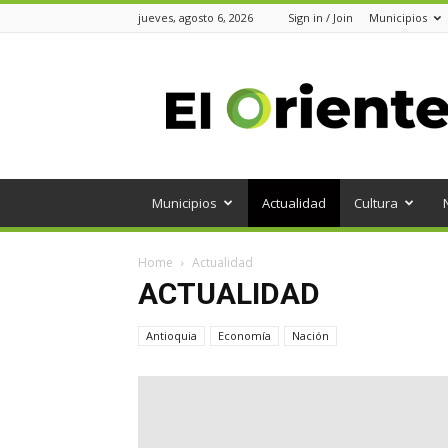
jueves, agosto 6, 2026
Sign in / Join
Municipios
Periódico
el
Oriente
Municipios
Actualidad
Cultura
Home
Actualidad
ACTUALIDAD
Antioquia
Economía
Nación