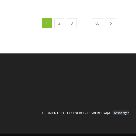
...
1
2
3
65
EL ORIENTE ED 173 ENERO - FEBRERO BAJA
Descargar