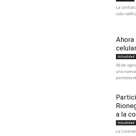
La confian
sido ratific
Ahora 
celula
Actualidad
06 de agos
una nueva a
permitiend
Partic
Rioneg
a la c
Actualidad
La Contral