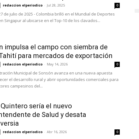
redaccion elperiodico
-
Jul 28, 2025
0
7 de julio de 2025 - Colombia brilló en el Mundial de Deportes
n Singapur al ubicarse en el Top-10 de los clavados...
 impulsa el campo con siembra de
Tahití para mercados de exportación
redaccion elperiodico
-
May 14, 2026
0
tración Municipal de Sonsón avanza en una nueva apuesta
lecer el desarrollo rural y abrir oportunidades comerciales para
tores campesinos del...
 Quintero sería el nuevo
ntendente de Salud y desata
versia
redaccion elperiodico
-
Abr 16, 2026
0