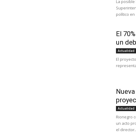
La posible 
Superinten
político en 
El 70%
un deb
Actualidad
El proyecto
representa
Nueva 
proyec
Actualidad
Rionegro c
un acto pro
el director..