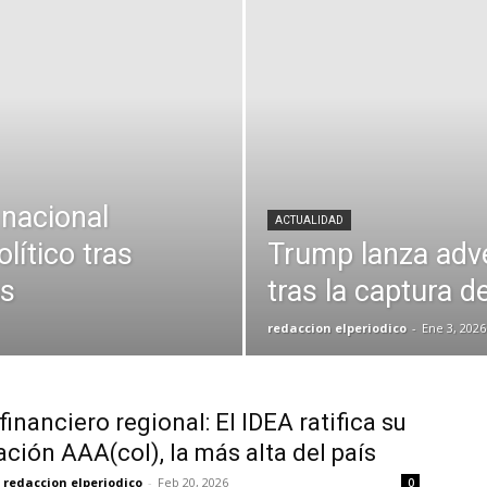
nacional
ACTUALIDAD
ítico tras
Trump lanza adve
as
tras la captura 
redaccion elperiodico
-
Ene 3, 2026
financiero regional: El IDEA ratifica su
cación AAA(col), la más alta del país
redaccion elperiodico
-
Feb 20, 2026
0