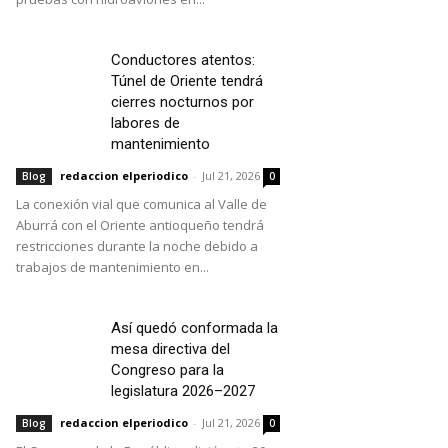
Conductores atentos:
Túnel de Oriente tendrá
cierres nocturnos por
labores de
mantenimiento
redaccion elperiodico
-
Jul 21, 2026
Blog
0
La conexión vial que comunica al Valle de
Aburrá con el Oriente antioqueño tendrá
restricciones durante la noche debido a
trabajos de mantenimiento en...
Así quedó conformada la
mesa directiva del
Congreso para la
legislatura 2026–2027
redaccion elperiodico
-
Jul 21, 2026
Blog
0