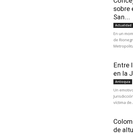
Concej
sobre 
San...
Actualidad
En un mome
de Rionegr
Metropolita
Entre 
en la 
Antioquia
Un emotivo
Jurisdicci
víctima de..
Colomb
de alt