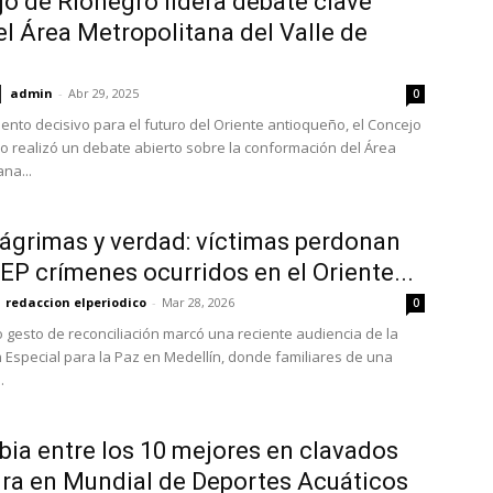
o de Rionegro lidera debate clave
el Área Metropolitana del Valle de
admin
-
Abr 29, 2025
0
nto decisivo para el futuro del Oriente antioqueño, el Concejo
o realizó un debate abierto sobre la conformación del Área
na...
lágrimas y verdad: víctimas perdonan
JEP crímenes ocurridos en el Oriente...
redaccion elperiodico
-
Mar 28, 2026
0
 gesto de reconciliación marcó una reciente audiencia de la
ón Especial para la Paz en Medellín, donde familiares de una
.
ia entre los 10 mejores en clavados
ura en Mundial de Deportes Acuáticos