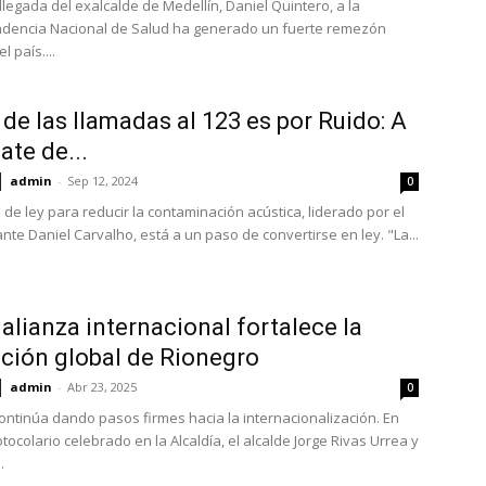
llegada del exalcalde de Medellín, Daniel Quintero, a la
dencia Nacional de Salud ha generado un fuerte remezón
el país....
 de las llamadas al 123 es por Ruido: A
ate de...
admin
-
Sep 12, 2024
0
 de ley para reducir la contaminación acústica, liderado por el
nte Daniel Carvalho, está a un paso de convertirse en ley. "La...
alianza internacional fortalece la
ción global de Rionegro
admin
-
Abr 23, 2025
0
ontinúa dando pasos firmes hacia la internacionalización. En
tocolario celebrado en la Alcaldía, el alcalde Jorge Rivas Urrea y
.