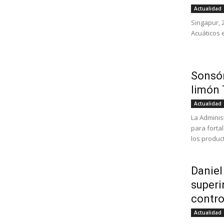
Actualidad
Singapur, 2
Acuáticos e
Sonsón
limón 
Actualidad
La Adminis
para forta
los produc
Daniel
superi
contro
Actualidad