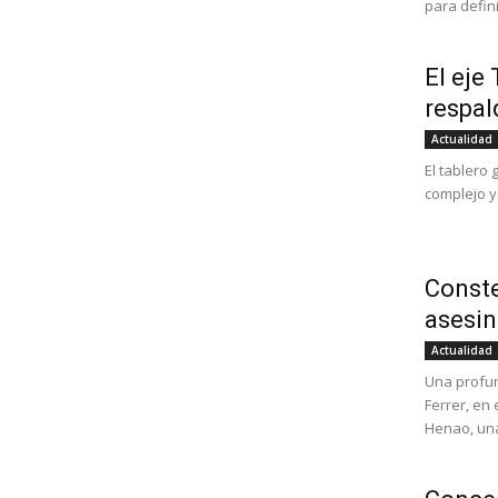
para defini
El eje
respal
Actualidad
El tablero
complejo y 
Conste
asesin
Actualidad
Una profun
Ferrer, en
Henao, una