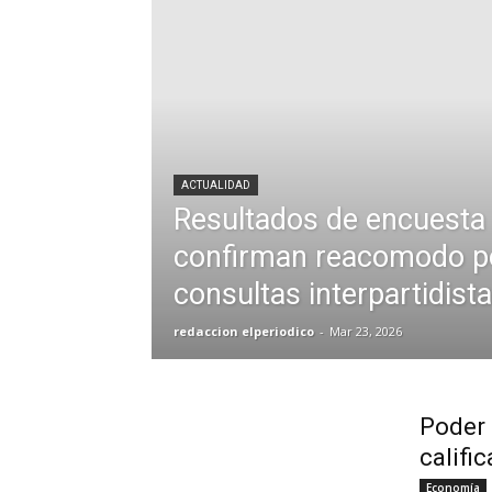
ACTUALIDAD
Resultados de encuesta 
confirman reacomodo pol
consultas interpartidist
redaccion elperiodico
-
Mar 23, 2026
Poder 
califi
Economía