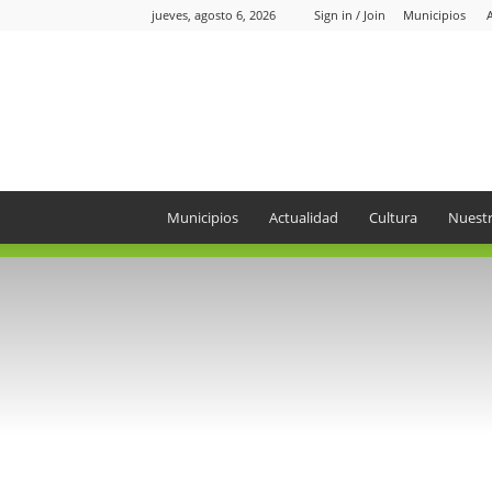
jueves, agosto 6, 2026
Sign in / Join
Municipios
Periódico
el
Oriente
Municipios
Actualidad
Cultura
Nuestr