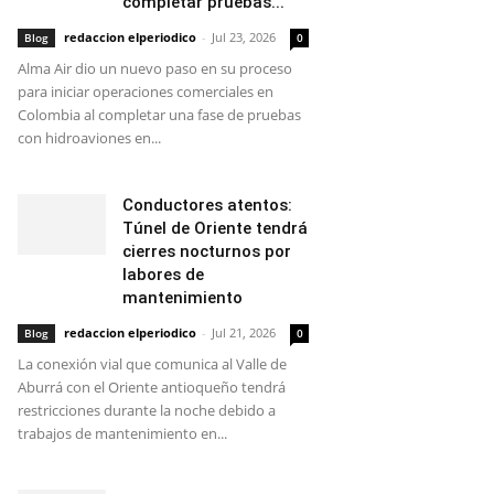
completar pruebas...
redaccion elperiodico
-
Jul 23, 2026
Blog
0
Alma Air dio un nuevo paso en su proceso
para iniciar operaciones comerciales en
Colombia al completar una fase de pruebas
con hidroaviones en...
Conductores atentos:
Túnel de Oriente tendrá
cierres nocturnos por
labores de
mantenimiento
redaccion elperiodico
-
Jul 21, 2026
Blog
0
La conexión vial que comunica al Valle de
Aburrá con el Oriente antioqueño tendrá
restricciones durante la noche debido a
trabajos de mantenimiento en...