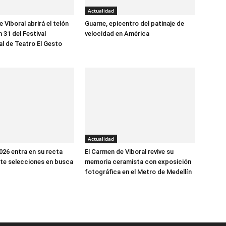
Actualidad
 Viboral abrirá el telón
Guarne, epicentro del patinaje de
n 31 del Festival
velocidad en América
al de Teatro El Gesto
Actualidad
026 entra en su recta
El Carmen de Viboral revive su
iete selecciones en busca
memoria ceramista con exposición
fotográfica en el Metro de Medellín