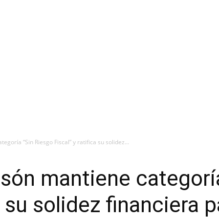
goría “Sin Riesgo Fiscal” y ratifica su solidez...
són mantiene categorí
ca su solidez financiera 