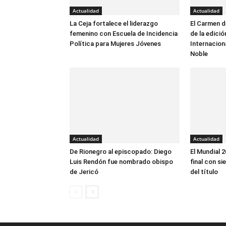
Actualidad
Actualidad
La Ceja fortalece el liderazgo
El Carmen de
femenino con Escuela de Incidencia
de la edició
Política para Mujeres Jóvenes
Internacion
Noble
Actualidad
Actualidad
De Rionegro al episcopado: Diego
El Mundial 2
Luis Rendón fue nombrado obispo
final con s
de Jericó
del título