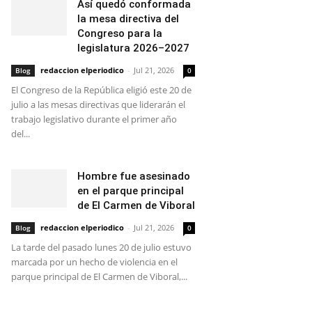
Así quedó conformada
la mesa directiva del
Congreso para la
legislatura 2026–2027
redaccion elperiodico
-
Jul 21, 2026
Blog
0
El Congreso de la República eligió este 20 de
julio a las mesas directivas que liderarán el
trabajo legislativo durante el primer año
del...
Hombre fue asesinado
en el parque principal
de El Carmen de Viboral
redaccion elperiodico
-
Jul 21, 2026
Blog
0
La tarde del pasado lunes 20 de julio estuvo
marcada por un hecho de violencia en el
parque principal de El Carmen de Viboral,...