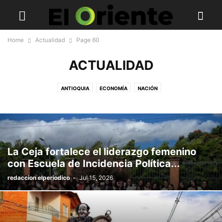
Home
Actualidad
Page 60
ACTUALIDAD
ANTIOQUIA
ECONOMÍA
NACIÓN
La Ceja fortalece el liderazgo femenino
con Escuela de Incidencia Política...
redaccion elperiodico
-
Jul 15, 2026