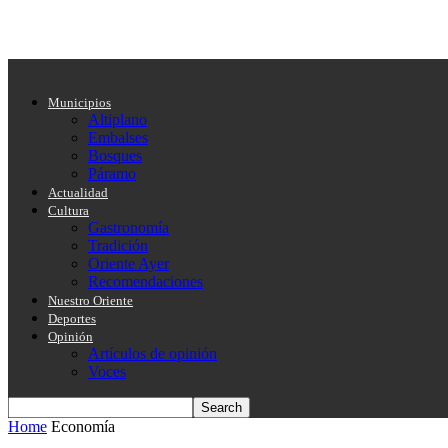
Municipios
Altiplano
Embalses
Bosques
Páramo
Actualidad
Cultura
Gastronomía
Tradición
Oriente Ayer
Recomendaciones
Nuestro Oriente
Deportes
Opinión
Artículos de opinión
Voces
Home
Economía