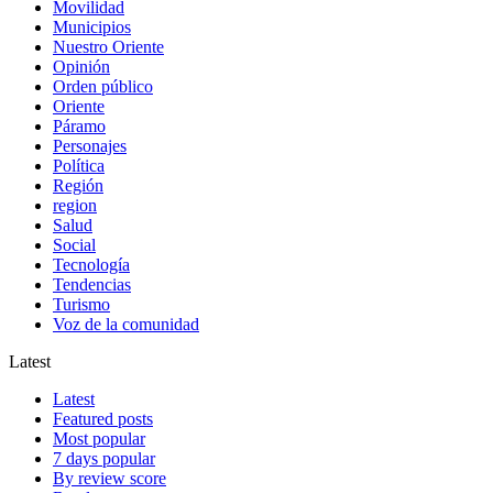
Movilidad
Municipios
Nuestro Oriente
Opinión
Orden público
Oriente
Páramo
Personajes
Política
Región
region
Salud
Social
Tecnología
Tendencias
Turismo
Voz de la comunidad
Latest
Latest
Featured posts
Most popular
7 days popular
By review score