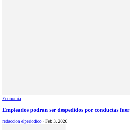
Economía
Empleados podrán ser despedidos por conductas fuera 
redaccion elperiodico
-
Feb 3, 2026