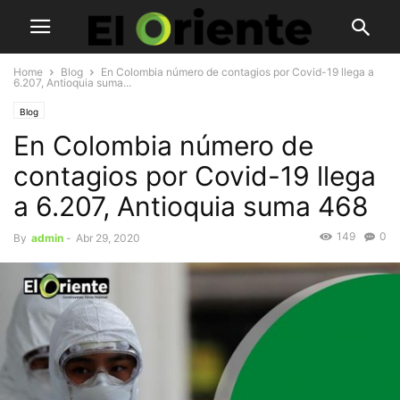
Home
Blog
En Colombia número de contagios por Covid-19 llega a
6.207, Antioquia suma...
Blog
En Colombia número de
contagios por Covid-19 llega
a 6.207, Antioquia suma 468
149
0
By
admin
-
Abr 29, 2020