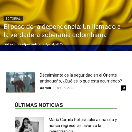
EDITORIAL
El peso de la dependencia: Un llamado a
la verdadera soberanía colombiana
redaccion elperiodico
-
Ago 4, 2025
Decaimiento de la seguridad en el Oriente
antioqueño, ¿Qué es lo que esta ocurriendo?
admin
-
Oct 15, 2024
0
ÚLTIMAS NOTICIAS
María Camila Potosí salió a una cita y
nunca regresó: así avanza la
investigación...