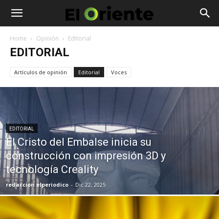
Home
Opinión
Editorial
EDITORIAL
Artículos de opinión
Editorial
Voces
EDITORIAL
El Cristo del Embalse inicia su
construcción con impresión 3D y
tecnología Creality
redaccion elperiodico
-
Dic 22, 2025