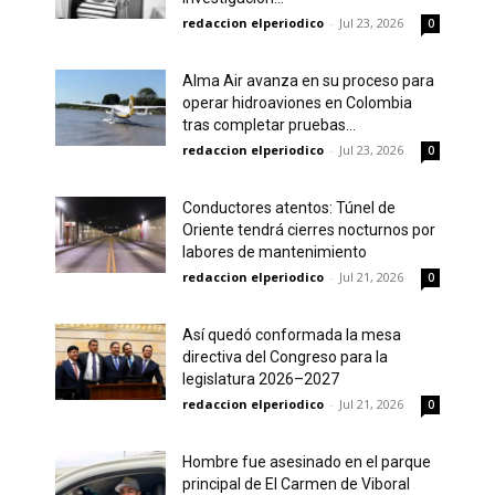
redaccion elperiodico
-
Jul 23, 2026
0
Alma Air avanza en su proceso para
operar hidroaviones en Colombia
tras completar pruebas...
redaccion elperiodico
-
Jul 23, 2026
0
Conductores atentos: Túnel de
Oriente tendrá cierres nocturnos por
labores de mantenimiento
redaccion elperiodico
-
Jul 21, 2026
0
Así quedó conformada la mesa
directiva del Congreso para la
legislatura 2026–2027
redaccion elperiodico
-
Jul 21, 2026
0
Hombre fue asesinado en el parque
principal de El Carmen de Viboral