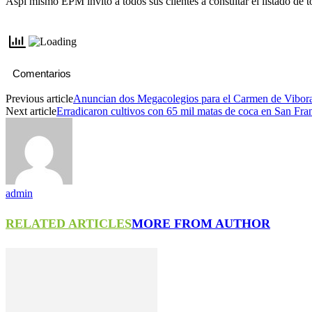
Aspi mismo EPM invitó a todos sus clientes a consultar el listado de 
Comentarios
Previous article
Anuncian dos Megacolegios para el Carmen de Vibor
Next article
Erradicaron cultivos con 65 mil matas de coca en San Fra
admin
RELATED ARTICLES
MORE FROM AUTHOR