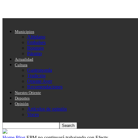
Municipios
Altiplano
Embalses
Bosques
Páramo
Actualidad
Cultura
Gastronomía
Tradición
Oriente Ayer
Recomendaciones
Nuestro Oriente
Deportes
Opinión
Artículos de opinión
Voces
Home
Blog
EPM no continuará trabajando con Efecty