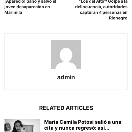
¡Apareció! Sano y salvo el
“Los del Alto”: Golpe a la
joven desaparecido en
delincuencia, autoridades
Marinilla
capturan 4 personas en
Rionegro
admin
RELATED ARTICLES
María Camila Potosí salió a una
cita y nunca regresó: así...