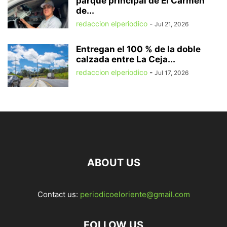
parque principal de El Carmen
de...
redaccion elperiodico
-
Jul 21, 2026
Entregan el 100 % de la doble
calzada entre La Ceja...
redaccion elperiodico
-
Jul 17, 2026
ABOUT US
Contact us:
periodicoeloriente@gmail.com
FOLLOW US