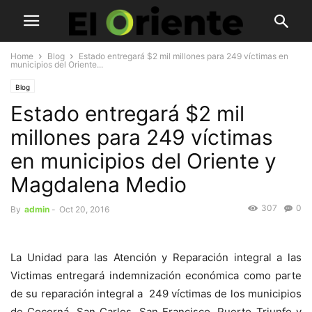
Home
Blog
Estado entregará $2 mil millones para 249 víctimas en
municipios del Oriente...
Blog
Estado entregará $2 mil
millones para 249 víctimas
en municipios del Oriente y
Magdalena Medio
307
0
By
admin
-
Oct 20, 2016
La Unidad para las Atención y Reparación integral a las
Victimas entregará indemnización económica como parte
de su reparación integral a 249 víctimas de los municipios
de Cocorná, San Carlos, San Francisco, Puerto Triunfo y