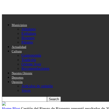
Municipios
Altiplano
Embalses
Bosques
Páramo
Actualidad
Cultura
Gastronomía
Tradición
Oriente Ayer
Recomendaciones
Nuestro Oriente
Deportes
Opinión
Artículos de opinión
Voces
Home
Blog
Gestión del Riesgo de Rionegro presentó resultados de 2