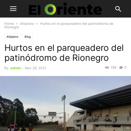
Home
Altiplano
Hurtos en el parqueadero del patinódromo de
Rionegro
Altiplano
Blog
Hurtos en el parqueadero del
patinódromo de Rionegro
188
0
By
admin
-
Nov 26, 2021