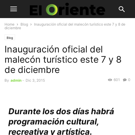
Home
Blog
Inauguración oficial del malecón turístico este 7 y 8 de
diciembre
Blog
Inauguración oficial del
malecón turístico este 7 y 8
de diciembre
601
0
By
admin
-
Dic 3, 2015
Durante los dos días habrá
programación cultural,
recreativa y artística.