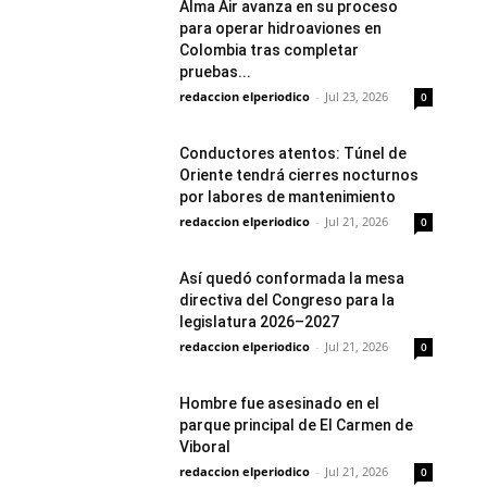
Alma Air avanza en su proceso
para operar hidroaviones en
Colombia tras completar
pruebas...
redaccion elperiodico
-
Jul 23, 2026
0
Conductores atentos: Túnel de
Oriente tendrá cierres nocturnos
por labores de mantenimiento
redaccion elperiodico
-
Jul 21, 2026
0
Así quedó conformada la mesa
directiva del Congreso para la
legislatura 2026–2027
redaccion elperiodico
-
Jul 21, 2026
0
Hombre fue asesinado en el
parque principal de El Carmen de
Viboral
redaccion elperiodico
-
Jul 21, 2026
0