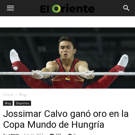
Home
Blog
Blog
Deportes
Jossimar Calvo ganó oro en la
Copa Mundo de Hungría
By
admin
-
Sep 11, 2017
227
0