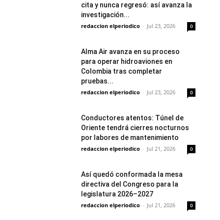
cita y nunca regresó: así avanza la
investigación...
redaccion elperiodico
-
Jul 23, 2026
0
Alma Air avanza en su proceso
para operar hidroaviones en
Colombia tras completar
pruebas...
redaccion elperiodico
-
Jul 23, 2026
0
Conductores atentos: Túnel de
Oriente tendrá cierres nocturnos
por labores de mantenimiento
redaccion elperiodico
-
Jul 21, 2026
0
Así quedó conformada la mesa
directiva del Congreso para la
legislatura 2026–2027
redaccion elperiodico
-
Jul 21, 2026
0