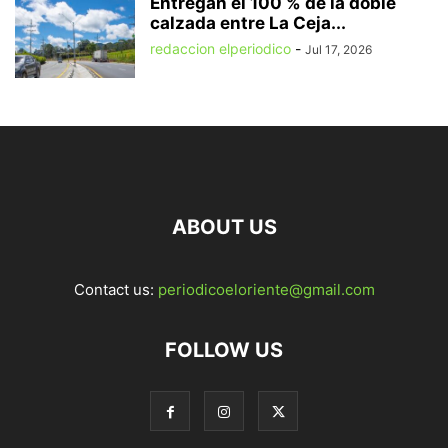
Entregan el 100 % de la doble
calzada entre La Ceja...
redaccion elperiodico
-
Jul 17, 2026
ABOUT US
Contact us:
periodicoeloriente@gmail.com
FOLLOW US