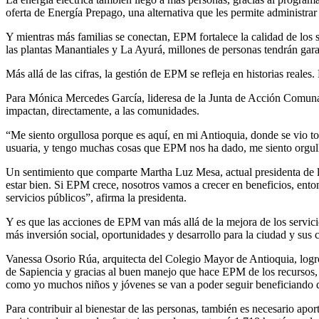
oferta de Energía Prepago, una alternativa que les permite administra
Y mientras más familias se conectan, EPM fortalece la calidad de los
las plantas Manantiales y La Ayurá, millones de personas tendrán gara
Más allá de las cifras, la gestión de EPM se refleja en historias reale
Para Mónica Mercedes García, lideresa de la Junta de Acción Comunal
impactan, directamente, a las comunidades.
“Me siento orgullosa porque es aquí, en mi Antioquia, donde se vio to
usuaria, y tengo muchas cosas que EPM nos ha dado, me siento orgullo
Un sentimiento que comparte Martha Luz Mesa, actual presidenta de l
estar bien. Si EPM crece, nosotros vamos a crecer en beneficios, ento
servicios públicos”, afirma la presidenta.
Y es que las acciones de EPM van más allá de la mejora de los servicios
más inversión social, oportunidades y desarrollo para la ciudad y sus
Vanessa Osorio Rúa, arquitecta del Colegio Mayor de Antioquia, logró 
de Sapiencia y gracias al buen manejo que hace EPM de los recursos
como yo muchos niños y jóvenes se van a poder seguir beneficiando de
Para contribuir al bienestar de las personas, también es necesario apo