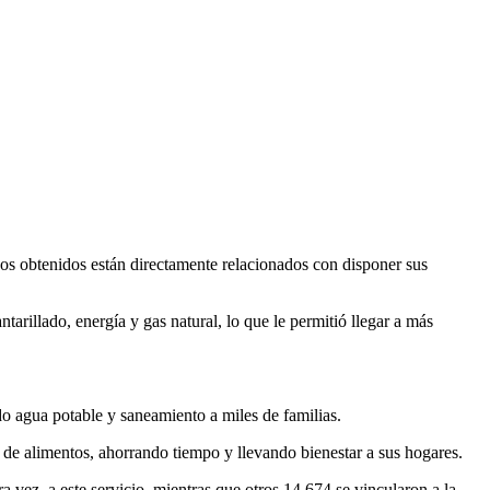
s obtenidos están directamente relacionados con disponer sus
arillado, energía y gas natural, lo que le permitió llegar a más
do agua potable y saneamiento a miles de familias.
n de alimentos, ahorrando tiempo y llevando bienestar a sus hogares.
 vez, a este servicio, mientras que otros 14,674 se vincularon a la