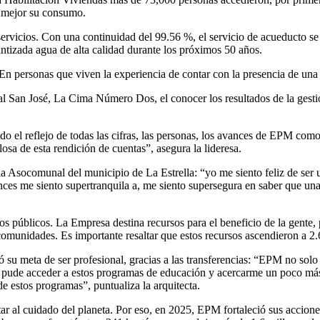
r mejor su consumo.
 servicios. Con una continuidad del 99.56 %, el servicio de acueducto s
ntizada agua de alta calidad durante los próximos 50 años.
s. En personas que viven la experiencia de contar con la presencia de una
 San José, La Cima Número Dos, el conocer los resultados de la gestió
do el reflejo de todas las cifras, las personas, los avances de EPM co
sa de esta rendición de cuentas”, asegura la lideresa.
a Asocomunal del municipio de La Estrella: “yo me siento feliz de ser 
nces me siento supertranquila a, me siento supersegura en saber que una
 públicos. La Empresa destina recursos para el beneficio de la gente, po
 comunidades. Es importante resaltar que estos recursos ascendieron a 2
su meta de ser profesional, gracias a las transferencias: “EPM no solo 
, pude acceder a estos programas de educación y acercarme un poco más
 estos programas”, puntualiza la arquitecta.
rtar al cuidado del planeta. Por eso, en 2025, EPM fortaleció sus accion