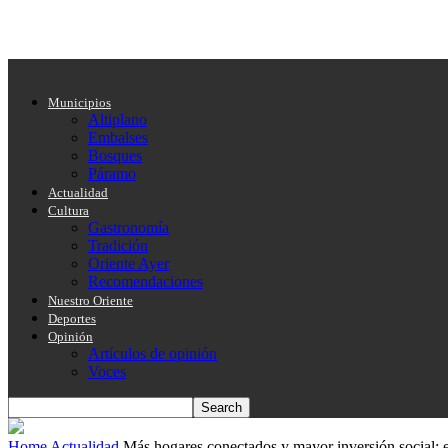
Municipios
Altiplano
Embalses
Bosques
Páramo
Actualidad
Cultura
Gastronomía
Tradición
Oriente Ayer
Recomendaciones
Nuestro Oriente
Deportes
Opinión
Artículos de opinión
Voces
Home
Actualidad
Más hogares conectados y mayor inversión social: 