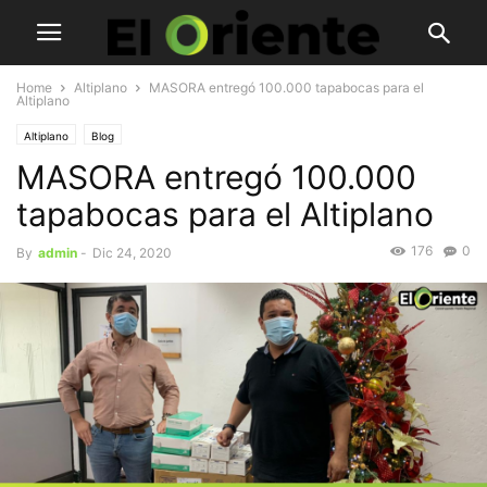
Home
Altiplano
MASORA entregó 100.000 tapabocas para el
Altiplano
Altiplano
Blog
MASORA entregó 100.000
tapabocas para el Altiplano
176
0
By
admin
-
Dic 24, 2020