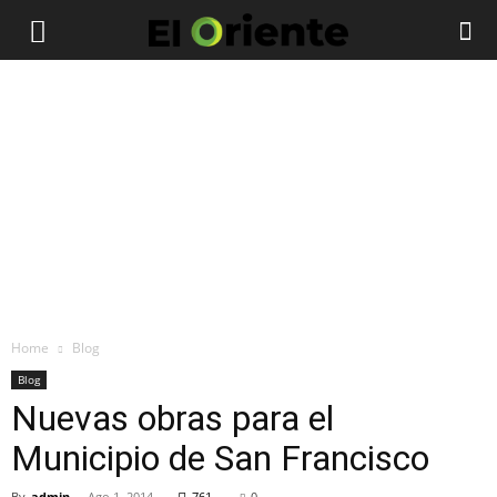
Home
Blog
Blog
Nuevas obras para el
Municipio de San Francisco
By
admin
-
Ago 1, 2014
761
0