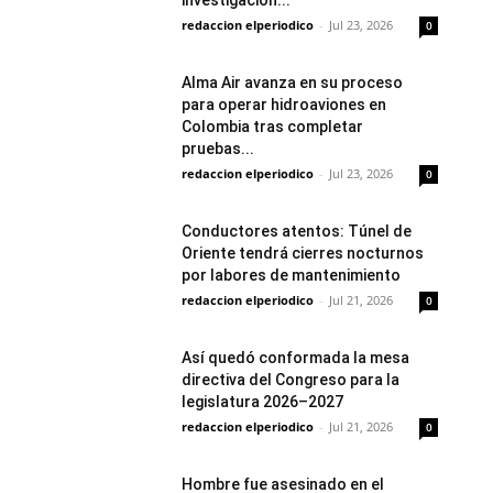
investigación...
redaccion elperiodico
-
Jul 23, 2026
0
Alma Air avanza en su proceso
para operar hidroaviones en
Colombia tras completar
pruebas...
redaccion elperiodico
-
Jul 23, 2026
0
Conductores atentos: Túnel de
Oriente tendrá cierres nocturnos
por labores de mantenimiento
redaccion elperiodico
-
Jul 21, 2026
0
Así quedó conformada la mesa
directiva del Congreso para la
legislatura 2026–2027
redaccion elperiodico
-
Jul 21, 2026
0
Hombre fue asesinado en el