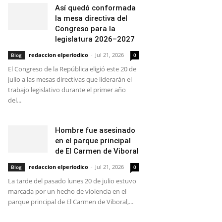
Así quedó conformada
la mesa directiva del
Congreso para la
legislatura 2026–2027
redaccion elperiodico
-
Jul 21, 2026
Blog
0
El Congreso de la República eligió este 20 de
julio a las mesas directivas que liderarán el
trabajo legislativo durante el primer año
del...
Hombre fue asesinado
en el parque principal
de El Carmen de Viboral
redaccion elperiodico
-
Jul 21, 2026
Blog
0
La tarde del pasado lunes 20 de julio estuvo
marcada por un hecho de violencia en el
parque principal de El Carmen de Viboral,...