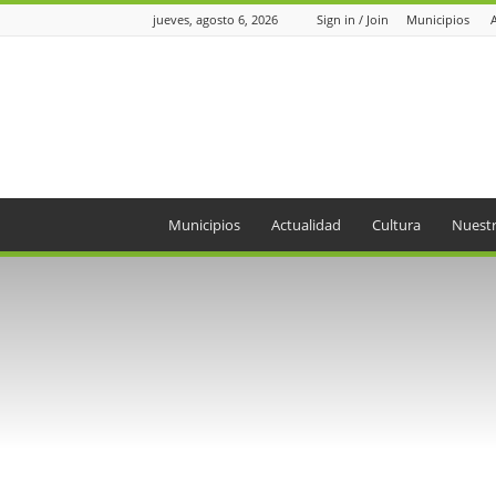
jueves, agosto 6, 2026
Sign in / Join
Municipios
Periódico
el
Oriente
Municipios
Actualidad
Cultura
Nuestr