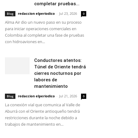
completar pruebas...
redaccion elperiodico
-
Jul 23, 2026
Blog
0
Alma Air dio un nuevo paso en su proceso
para iniciar operaciones comerciales en
Colombia al completar una fase de pruebas
con hidroaviones en...
Conductores atentos:
Túnel de Oriente tendrá
cierres nocturnos por
labores de
mantenimiento
redaccion elperiodico
-
Jul 21, 2026
Blog
0
La conexión vial que comunica al Valle de
Aburrá con el Oriente antioqueño tendrá
restricciones durante la noche debido a
trabajos de mantenimiento en...