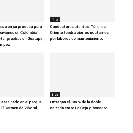
Blog
anza en su proceso para
Conductores atentos: Túnel de
oaviones en Colombia
Oriente tendrá cierres nocturnos
tar pruebas en Guatapé,
por labores de mantenimiento
ompox
Blog
asesinado en el parque
Entregan el 100 % de la doble
 El Carmen de Viboral
calzada entre La Ceja y Rionegro