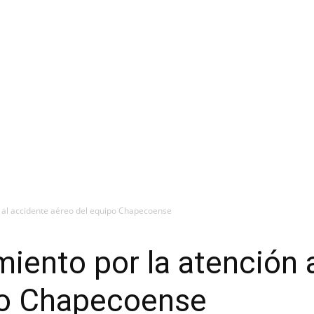
n al accidente aéreo del equipo Chapecoense
iento por la atención 
po Chapecoense