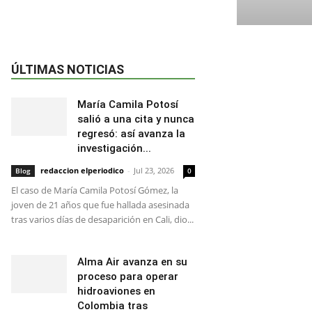
ÚLTIMAS NOTICIAS
María Camila Potosí
salió a una cita y nunca
regresó: así avanza la
investigación...
redaccion elperiodico
-
Jul 23, 2026
Blog
0
El caso de María Camila Potosí Gómez, la
joven de 21 años que fue hallada asesinada
tras varios días de desaparición en Cali, dio...
Alma Air avanza en su
proceso para operar
hidroaviones en
Colombia tras