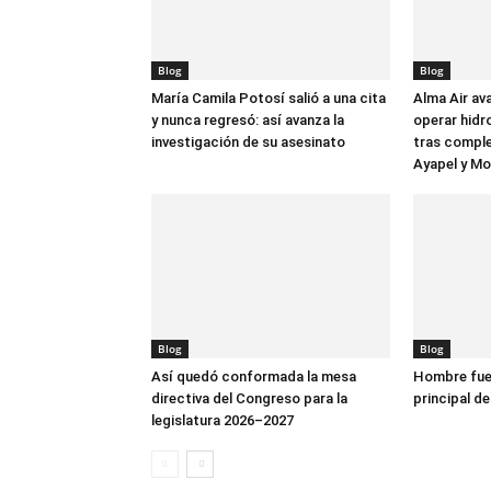
Blog
Blog
María Camila Potosí salió a una cita
Alma Air av
y nunca regresó: así avanza la
operar hidr
investigación de su asesinato
tras comple
Ayapel y M
Blog
Blog
Así quedó conformada la mesa
Hombre fue 
directiva del Congreso para la
principal de
legislatura 2026–2027