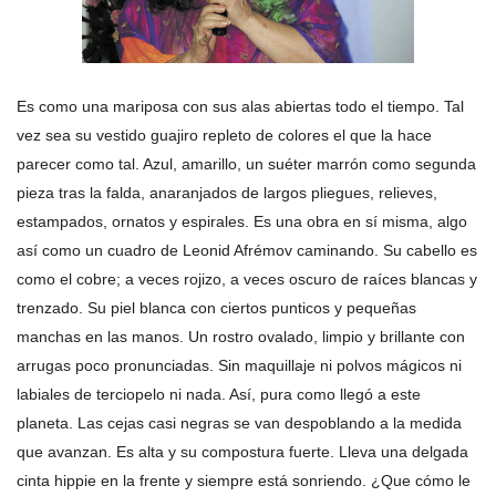
Es como una mariposa con sus alas abiertas todo el tiempo. Tal
vez sea su vestido guajiro repleto de colores el que la hace
parecer como tal. Azul, amarillo, un suéter marrón como segunda
pieza tras la falda, anaranjados de largos pliegues, relieves,
estampados, ornatos y espirales. Es una obra en sí misma, algo
así como un cuadro de Leonid Afrémov caminando. Su cabello es
como el cobre; a veces rojizo, a veces oscuro de raíces blancas y
trenzado. Su piel blanca con ciertos punticos y pequeñas
manchas en las manos. Un rostro ovalado, limpio y brillante con
arrugas poco pronunciadas. Sin maquillaje ni polvos mágicos ni
labiales de terciopelo ni nada. Así, pura como llegó a este
planeta. Las cejas casi negras se van despoblando a la medida
que avanzan. Es alta y su compostura fuerte. Lleva una delgada
cinta hippie en la frente y siempre está sonriendo. ¿Que cómo le