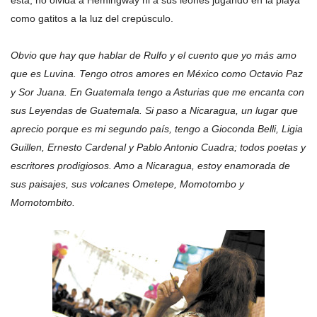
está, no olvida a Hemingway ni a sus leones jugando en la playa
como gatitos a la luz del crepúsculo.
Obvio que hay que hablar de Rulfo y el cuento que yo más amo
que es Luvina. Tengo otros amores en México como Octavio Paz
y Sor Juana. En Guatemala tengo a Asturias que me encanta con
sus Leyendas de Guatemala. Si paso a Nicaragua, un lugar que
aprecio porque es mi segundo país, tengo a Gioconda Belli, Ligia
Guillen, Ernesto Cardenal y Pablo Antonio Cuadra; todos poetas y
escritores prodigiosos. Amo a Nicaragua, estoy enamorada de
sus paisajes, sus volcanes Ometepe, Momotombo y
Momotombito.