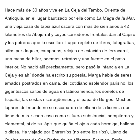
Hace más de 30 años vive en La Ceja del Tambo, Oriente de
Antioquia, en el lugar bautizado por ella como
La Maga de la Mar;
una vieja casa de tapia azul oscura con más de cien años a 42
kilómetros de Abejorral y cuyos corredores frontales dan al Capiro
y los potreros que lo escoltan. Lugar repleto de libros, fotografías,
sillas por doquier, campanas, relojes de estación de ferrocarril,
una mesa de billar, poemas, retratos y una fuente en el patio
interior. No nació allí precisamente, pero pasó la infancia en La
Ceja y es ahí donde ha escrito su poesía. Marga habla de seres
amados postrados en cama, del cotidiano esplendor parisino, los
gigantescos saltos de agua en latinoamérica, los sonetos de
España, las costas nicaragüenses y el papá de Borges. Muchos
lugares del mundo no se escaparon de ella ni de la licencia que
tiene de mirar cada cosa como si fuera substancial, sempiterna y
elemental, ni de su lápiz que guiña el ojo a cada hormiga, ballena
o diosa. Ha viajado por Entrerríos (no entre los ríos), Llano de