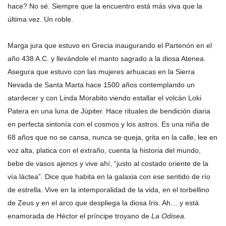
hace? No sé. Siempre que la encuentro está más viva que la
última vez. Un roble.
Marga jura que estuvo en Grecia inaugurando el Partenón en el
año 438 A.C. y llevándole el manto sagrado a la diosa Atenea.
Asegura que estuvo con las mujeres arhuacas en la Sierra
Nevada de Santa Marta hace 1500 años contemplando un
atardecer y con Linda Morabito viendo estallar el volcán Loki
Patera en una luna de Júpiter. Hace rituales de bendición diaria
en perfecta sintonía con el cosmos y los astros. Es una niña de
68 años que no se cansa, nunca se queja, grita en la calle, lee en
voz alta, platica con el extraño, cuenta la historia del mundo,
bebe de vasos ajenos y vive ahí, “justo al costado oriente de la
vía láctea”
.
Dice que
habita en la galaxia con ese sentido de río
de estrella. Vive en la intemporalidad de la vida, en el torbellino
de Zeus y en el arco que despliega la diosa Iris. Ah… y está
enamorada de Héctor el príncipe troyano de
La Odisea.