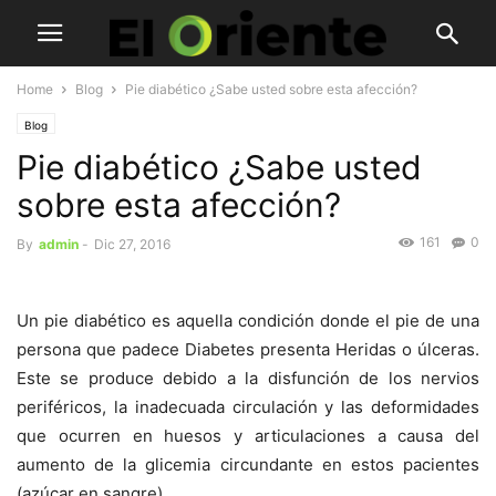
Home
Blog
Pie diabético ¿Sabe usted sobre esta afección?
Blog
Pie diabético ¿Sabe usted
sobre esta afección?
161
0
By
admin
-
Dic 27, 2016
Un pie diabético es aquella condición donde el pie de una
persona que padece Diabetes presenta Heridas o úlceras.
Este se produce debido a la disfunción de los nervios
periféricos, la inadecuada circulación y las deformidades
que ocurren en huesos y articulaciones a causa del
aumento de la glicemia circundante en estos pacientes
(azúcar en sangre).