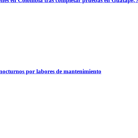
iones en Colombia tras completar pruebas en Guatapé
 nocturnos por labores de mantenimiento