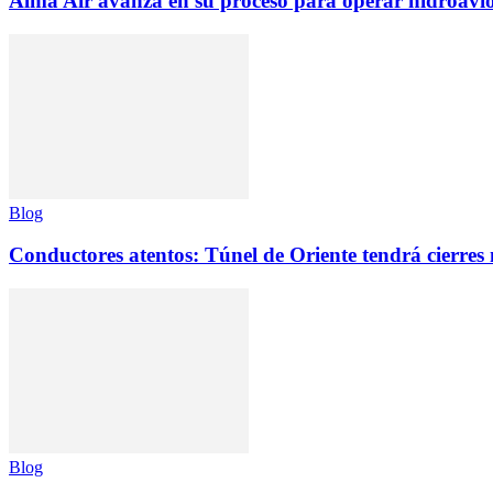
Alma Air avanza en su proceso para operar hidroav
Blog
Conductores atentos: Túnel de Oriente tendrá cierres
Blog