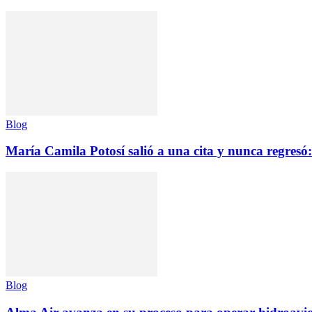
Blog
María Camila Potosí salió a una cita y nunca regresó: 
Blog