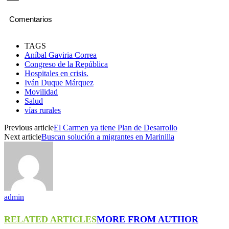
Comentarios
TAGS
Aníbal Gaviria Correa
Congreso de la República
Hospitales en crisis.
Iván Duque Márquez
Movilidad
Salud
vías rurales
Previous article
El Carmen ya tiene Plan de Desarrollo
Next article
Buscan solución a migrantes en Marinilla
admin
RELATED ARTICLES
MORE FROM AUTHOR