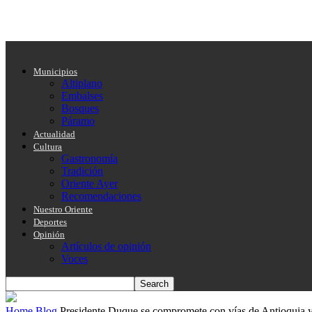
Municipios
Altiplano
Embalses
Bosques
Páramo
Actualidad
Cultura
Gastronomía
Tradición
Oriente Ayer
Recomendaciones
Nuestro Oriente
Deportes
Opinión
Artículos de opinión
Voces
Home
Blog
Presidente Duque se compromete con vías de Antioquia y