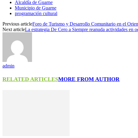
Alcaldía de Guarne
Municipio de Guarne
programación cultural
Previous article
Foro de Turismo y Desarrollo Comunitario en el Orie
Next article
La estrategia De Cero a Siempre reanuda actividades en o
admin
RELATED ARTICLES
MORE FROM AUTHOR