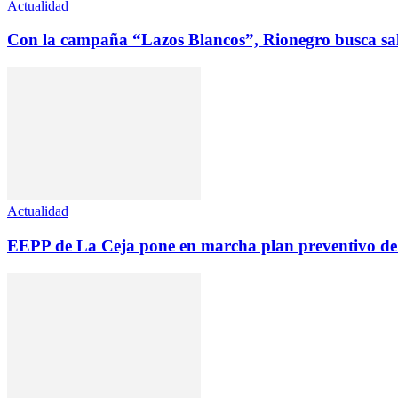
Actualidad
Con la campaña “Lazos Blancos”, Rionegro busca salv
Actualidad
EEPP de La Ceja pone en marcha plan preventivo de m