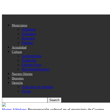
Municipios
Altiplano
Embalses
Bosques
Páramo
Actualidad
Cultura
Gastronomía
Tradición
Oriente Ayer
Recomendaciones
Nuestro Oriente
Deportes
Opinión
Artículos de opinión
Voces
Home
Altiplano
Programación cultural en el municipio de Guarne