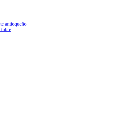
nte antioqueño
ctubre