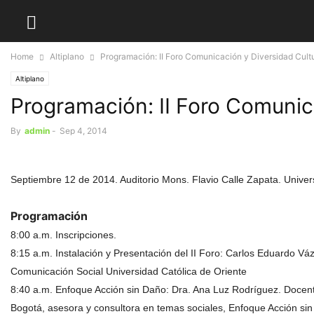
Home
Altiplano
Programación: II Foro Comunicación y Diversidad Cult
Altiplano
Programación: II Foro Comunic
By
admin
-
Sep 4, 2014
Septiembre 12 de 2014. Auditorio Mons. Flavio Calle Zapata. Univer
Programación
8:00 a.m. Inscripciones.
8:15 a.m. Instalación y Presentación del II Foro: Carlos Eduardo 
Comunicación Social Universidad Católica de Oriente
8:40 a.m. Enfoque Acción sin Daño: Dra. Ana Luz Rodríguez. Docent
Bogotá, asesora y consultora en temas sociales, Enfoque Acción s