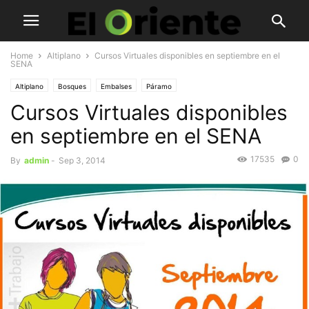
Home
Altiplano
Cursos Virtuales disponibles en septiembre en el
SENA
Altiplano
Bosques
Embalses
Páramo
Cursos Virtuales disponibles
en septiembre en el SENA
17535
0
By
admin
-
Sep 3, 2014