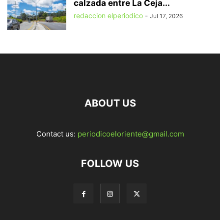
calzada entre La Ceja...
redaccion elperiodico
-
Jul 17, 2026
ABOUT US
Contact us:
periodicoeloriente@gmail.com
FOLLOW US