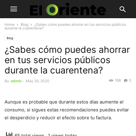
Home
Blog
¿Sabes cómo puedes ahorrar en tus servicios públicos
durante la cuarentena?
Blog
¿Sabes cómo puedes ahorrar
en tus servicios públicos
durante la cuarentena?
168
0
By
admin
-
May 29, 2020
Aunque es probable que durante estos días aumente el
consumo, si sigues estas recomendaciones puedes evitar
el desperdicio y reducir el efecto sobre tu factura.
65 total views
, 1 views today