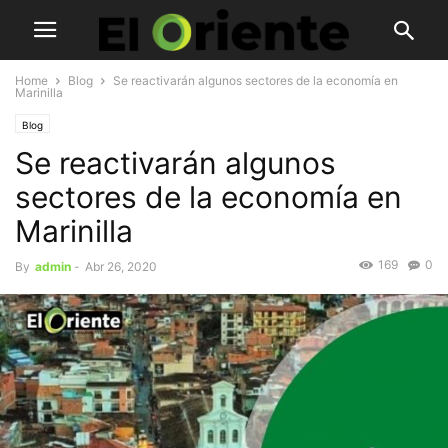
Home
Blog
Se reactivarán algunos sectores de la economía en
Marinilla
Blog
Se reactivarán algunos
sectores de la economía en
Marinilla
169
0
By
admin
-
Abr 26, 2020