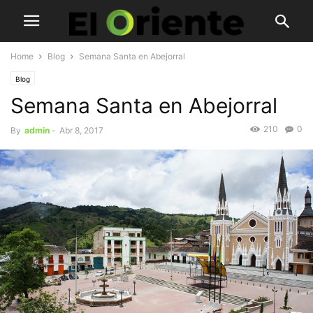
Home
Blog
Semana Santa en Abejorral
Blog
Semana Santa en Abejorral
210
0
By
admin
-
Abr 8, 2017