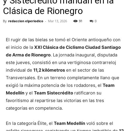
y Sistecrédito mandan en la
Clásica de Rionegro
By
redaccion elperiodico
-
Mar 13, 2026
91
0
El rugir de las bielas se tomó el Oriente antioqueño con
el inicio de la
XXI Clásica de Ciclismo Ciudad Santiago
de Arma de Rionegro
. La jornada inaugural, disputada
este jueves, consistió en una vertiginosa contrarreloj
individual de
11,2 kilómetros
en el sector de las
Transversales. En un terreno completamente llano que
exigió la máxima potencia de los rodadores, el
Team
Medellín
y el
Team Sistecrédito
ratificaron su
favoritismo al repartirse las victorias en las tres
categorías en competencia.
En la categoría Élite, el
Team Medellín
voló sobre el
asfalto rionegrero, registrando un tiempo imbatible de
12