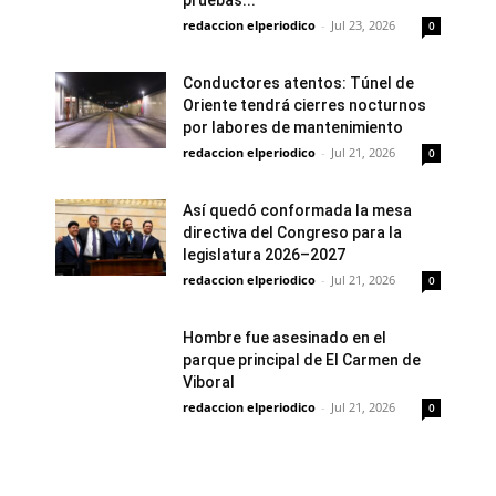
pruebas...
redaccion elperiodico
-
Jul 23, 2026
0
Conductores atentos: Túnel de
Oriente tendrá cierres nocturnos
por labores de mantenimiento
redaccion elperiodico
-
Jul 21, 2026
0
Así quedó conformada la mesa
directiva del Congreso para la
legislatura 2026–2027
redaccion elperiodico
-
Jul 21, 2026
0
Hombre fue asesinado en el
parque principal de El Carmen de
Viboral
redaccion elperiodico
-
Jul 21, 2026
0