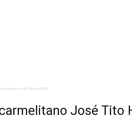
o Hernández en el Clásico RCN
l carmelitano José Tito