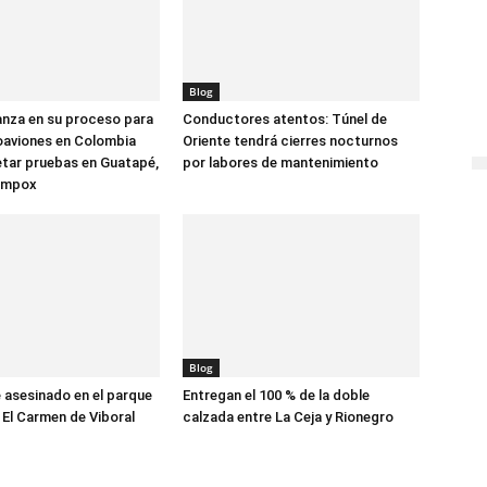
Blog
anza en su proceso para
Conductores atentos: Túnel de
oaviones en Colombia
Oriente tendrá cierres nocturnos
tar pruebas en Guatapé,
por labores de mantenimiento
ompox
Blog
asesinado en el parque
Entregan el 100 % de la doble
 El Carmen de Viboral
calzada entre La Ceja y Rionegro