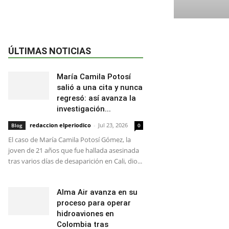
ÚLTIMAS NOTICIAS
María Camila Potosí
salió a una cita y nunca
regresó: así avanza la
investigación...
redaccion elperiodico
-
Jul 23, 2026
Blog
0
El caso de María Camila Potosí Gómez, la
joven de 21 años que fue hallada asesinada
tras varios días de desaparición en Cali, dio...
Alma Air avanza en su
proceso para operar
hidroaviones en
Colombia tras