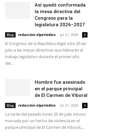
Así quedó conformada
la mesa directiva del
Congreso para la
legislatura 2026–2027
redaccion elperiodico
-
Jul 21, 2026
Blog
0
El Congreso de la República eligió este 20 de
julio a las mesas directivas que liderarán el
trabajo legislativo durante el primer año
del...
Hombre fue asesinado
en el parque principal
de El Carmen de Viboral
redaccion elperiodico
-
Jul 21, 2026
Blog
0
La tarde del pasado lunes 20 de julio estuvo
marcada por un hecho de violencia en el
parque principal de El Carmen de Viboral,...