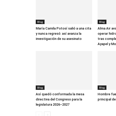
Blog
Blog
María Camila Potosí salió a una cita
Alma Air av
y nunca regresó: así avanza la
operar hidr
investigación de su asesinato
tras comple
Ayapel y M
Blog
Blog
Así quedó conformada la mesa
Hombre fue 
directiva del Congreso para la
principal de
legislatura 2026–2027