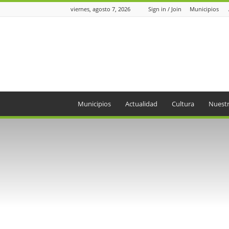
viernes, agosto 7, 2026
Sign in / Join
Municipios
Periódico
el
Oriente
Municipios
Actualidad
Cultura
Nuestr