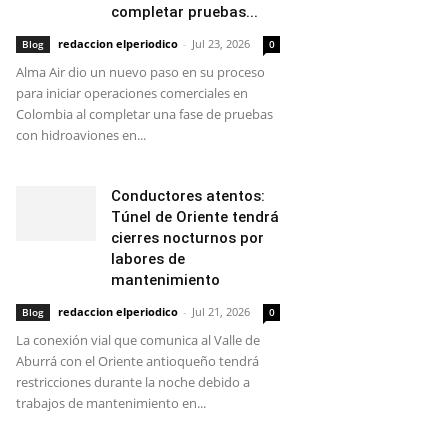
completar pruebas...
redaccion elperiodico
-
Jul 23, 2026
Blog
0
Alma Air dio un nuevo paso en su proceso
para iniciar operaciones comerciales en
Colombia al completar una fase de pruebas
con hidroaviones en...
Conductores atentos:
Túnel de Oriente tendrá
cierres nocturnos por
labores de
mantenimiento
redaccion elperiodico
-
Jul 21, 2026
Blog
0
La conexión vial que comunica al Valle de
Aburrá con el Oriente antioqueño tendrá
restricciones durante la noche debido a
trabajos de mantenimiento en...