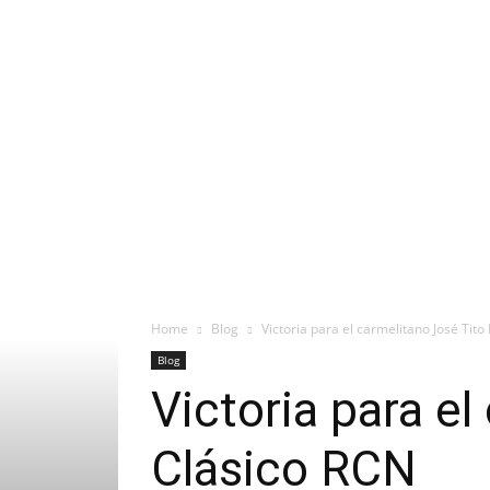
Home
Blog
Victoria para el carmelitano José Tit
Blog
Victoria para e
Clásico RCN