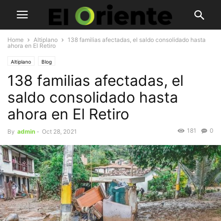
Home
Altiplano
138 familias afectadas, el saldo consolidado hasta
ahora en El Retiro
Altiplano
Blog
138 familias afectadas, el
saldo consolidado hasta
ahora en El Retiro
181
0
By
admin
-
Oct 28, 2021