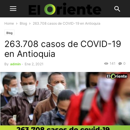
Home
Blog
263.708 casos de COVID-19 en Antioquia
Blog
263.708 casos de COVID-19
en Antioquia
141
0
By
admin
-
Ene 2, 2021