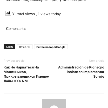
31 total views
, 1 views today
Comentarios
TAGS
Covid-19
PatrocinadoporGoogle
Previous article
Next article
Как Не Нарваться На
Administración de Rionegro
Мошенников,
insiste en implementar
Прикрывающихся Именем
Sonrío
Лайм ФХа А М