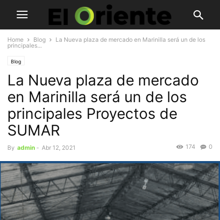
Home
Blog
La Nueva plaza de mercado en Marinilla será un de los
principales...
Blog
La Nueva plaza de mercado
en Marinilla será un de los
principales Proyectos de
SUMAR
174
0
By
admin
-
Abr 12, 2021