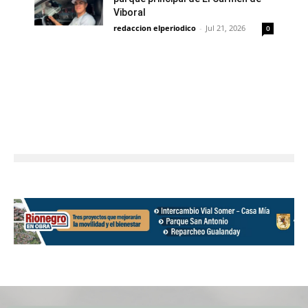
Viboral
redaccion elperiodico
-
Jul 21, 2026
0