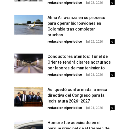
redaccion elperiodico
-
Jul 23, 2026
0
Alma Air avanza en su proceso
para operar hidroaviones en
Colombia tras completar
pruebas...
redaccion elperiodico
-
Jul 23, 2026
0
Conductores atentos: Túnel de
Oriente tendrá cierres nocturnos
por labores de mantenimiento
redaccion elperiodico
-
Jul 21, 2026
0
Así quedó conformada la mesa
directiva del Congreso para la
legislatura 2026–2027
redaccion elperiodico
-
Jul 21, 2026
0
Hombre fue asesinado en el
parque principal de El Carmen de