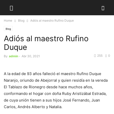
Home
Blog
Adiós al maestro Rufino Duque
Blog
Adiós al maestro Rufino
Duque
255
0
By
admin
-
Abr 30, 2021
A la edad de 93 años falleció el maestro Rufino Duque
Naranjo, oriundo de Abejorral y quien residía en la vereda
El Tablazo de Rionegro desde hace muchos años,
conformando el hogar con doña Ruby Aristizábal Estrada,
de cuya unión tienen a sus hijos José Fernando, Juan
Carlos, Andrés Alberto y Natalia.