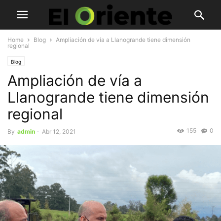
Home
Blog
Ampliación de vía a Llanogrande tiene dimensión
regional
Blog
Ampliación de vía a
Llanogrande tiene dimensión
regional
155
0
By
admin
-
Abr 12, 2021