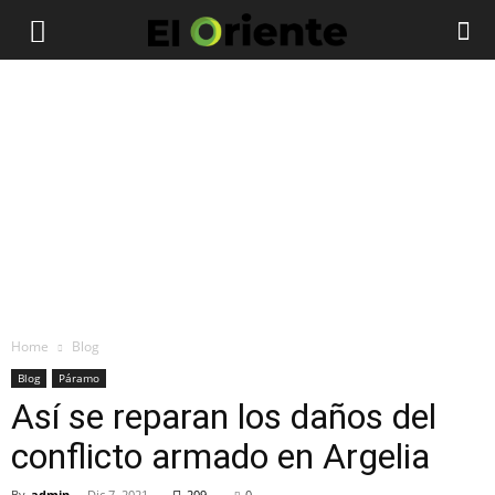
Home
Blog
Blog
Páramo
Así se reparan los daños del
conflicto armado en Argelia
By
admin
-
Dic 7, 2021
209
0