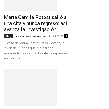
María Camila Potosí salió a
una cita y nunca regresó: así
avanza la investigación...
redaccion elperiodico
-
Jul 23, 2026
Blog
0
El caso de María Camila Potosí Gómez, la
joven de 21 años que fue hallada
asesinada tras varios días de desaparición
en Cali, dio...