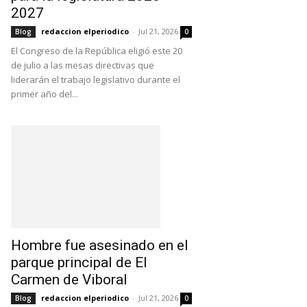
2027
redaccion elperiodico
-
Jul 21, 2026
Blog
0
El Congreso de la República eligió este 20
de julio a las mesas directivas que
liderarán el trabajo legislativo durante el
primer año del...
Hombre fue asesinado en el
parque principal de El
Carmen de Viboral
redaccion elperiodico
-
Jul 21, 2026
Blog
0