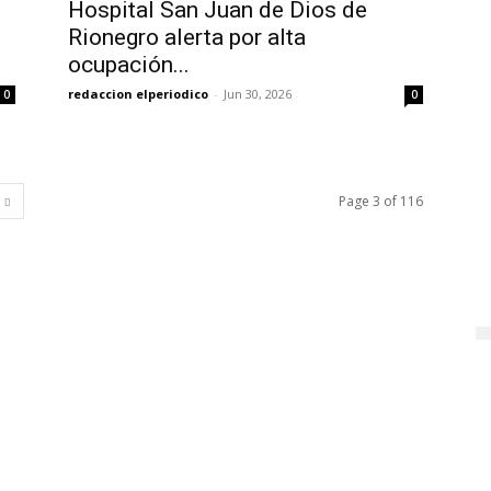
Hospital San Juan de Dios de
Rionegro alerta por alta
ocupación...
redaccion elperiodico
-
Jun 30, 2026
0
0
Page 3 of 116