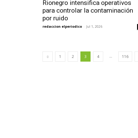
Rionegro intensifica operativos
para controlar la contaminación
por ruido
redaccion elperiodico
-
Jul 1, 2026
...
1
2
3
4
116