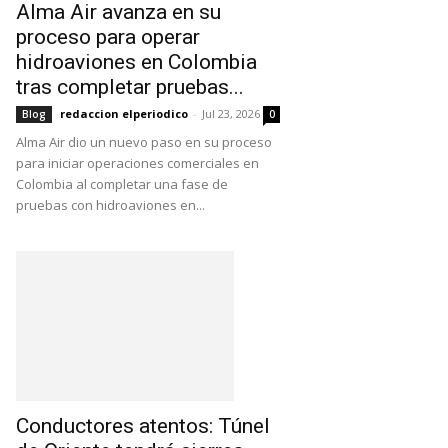
Alma Air avanza en su
proceso para operar
hidroaviones en Colombia
tras completar pruebas...
redaccion elperiodico
-
Jul 23, 2026
Blog
0
Alma Air dio un nuevo paso en su proceso
para iniciar operaciones comerciales en
Colombia al completar una fase de
pruebas con hidroaviones en...
Conductores atentos: Túnel