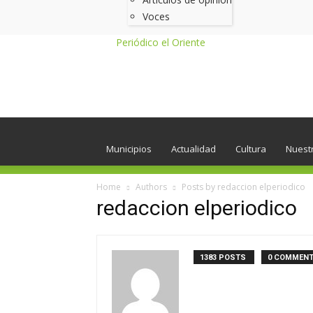
Voces
Periódico el Oriente
Municipios
Actualidad
Cultura
Nuest
Home
Authors
Posts by redaccion elperiodico
redaccion elperiodico
1383 POSTS
0 COMMEN