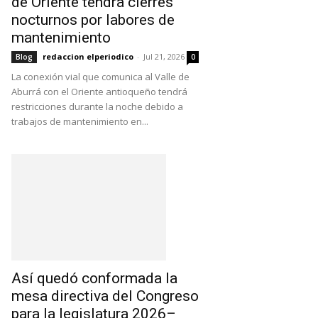
de Oriente tendrá cierres
nocturnos por labores de
mantenimiento
redaccion elperiodico
-
Jul 21, 2026
Blog
0
La conexión vial que comunica al Valle de
Aburrá con el Oriente antioqueño tendrá
restricciones durante la noche debido a
trabajos de mantenimiento en...
Así quedó conformada la
mesa directiva del Congreso
para la legislatura 2026–