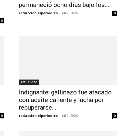
permaneció ocho días bajo los...
redaccion elperiodico
-
Jul 2, 2026
0
0
Actualidad
Indignante: gallinazo fue atacado
con aceite caliente y lucha por
recuperarse...
redaccion elperiodico
-
Jul 2, 2026
0
0