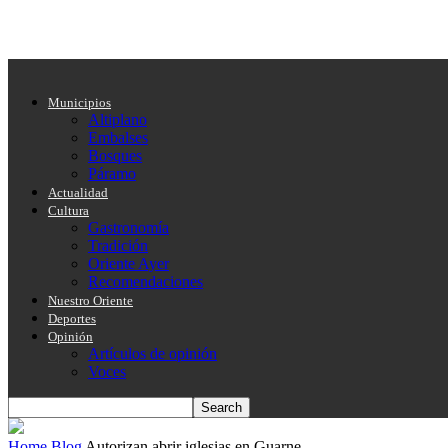
Municipios
Altiplano
Embalses
Bosques
Páramo
Actualidad
Cultura
Gastronomía
Tradición
Oriente Ayer
Recomendaciones
Nuestro Oriente
Deportes
Opinión
Artículos de opinión
Voces
Home
Blog
Autorizan abrir iglesias en Guarne