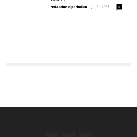
redaccion elperiodico
-
Jul 21, 2026
0