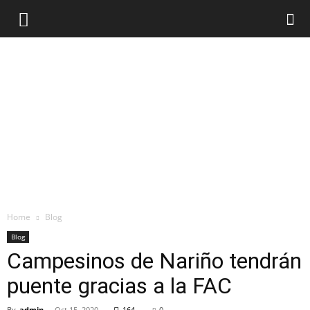
Home
Blog
Blog
Campesinos de Nariño tendrán
puente gracias a la FAC
By
admin
-
Oct 15, 2020
164
0