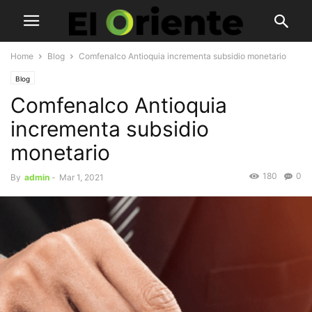
Home
Blog
Comfenalco Antioquia incrementa subsidio monetario
Blog
Comfenalco Antioquia
incrementa subsidio
monetario
180
0
By
admin
-
Mar 1, 2021