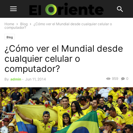
Home
Blog
¿Cómo ver el Mundial desde cualquier celular o
computador?
Blog
¿Cómo ver el Mundial desde
cualquier celular o
computador?
959
0
By
admin
-
Jun 11, 2014