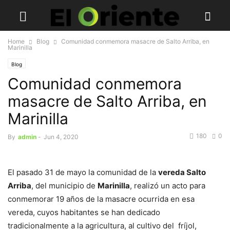
Home
Blog
Comunidad conmemora masacre de Salto Arriba, en
Marinilla
Blog
Comunidad conmemora
masacre de Salto Arriba, en
Marinilla
180
0
By
admin
-
Jun 4, 2020
El pasado 31 de mayo la comunidad de la
vereda Salto
Arriba
, del municipio de
Marinilla
, realizó un acto para
conmemorar 19 años de la masacre ocurrida en esa
vereda, cuyos habitantes se han dedicado
tradicionalmente a la agricultura, al cultivo del fríjol,