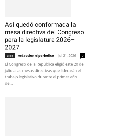
Así quedó conformada la
mesa directiva del Congreso
para la legislatura 2026–
2027
redaccion elperiodico
-
Jul 21, 2026
Blog
0
El Congreso de la República eligió este 20 de
julio a las mesas directivas que liderarán el
trabajo legislativo durante el primer año
del...