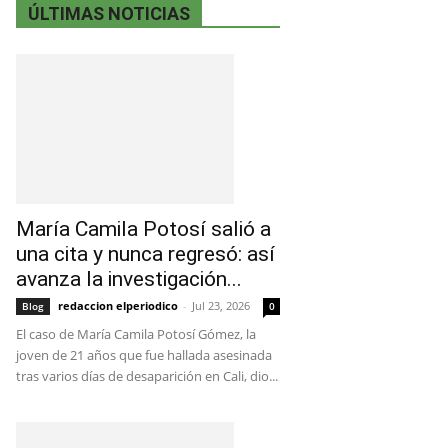
ÚLTIMAS NOTICIAS
María Camila Potosí salió a
una cita y nunca regresó: así
avanza la investigación...
redaccion elperiodico
-
Jul 23, 2026
Blog
0
El caso de María Camila Potosí Gómez, la
joven de 21 años que fue hallada asesinada
tras varios días de desaparición en Cali, dio...