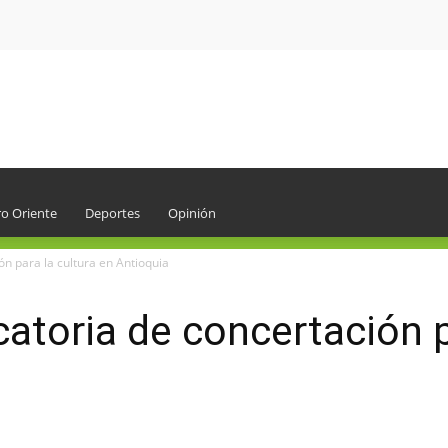
o Oriente
Deportes
Opinión
ón para la cultura en Antioquia
atoria de concertación p