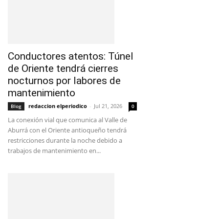
Conductores atentos: Túnel
de Oriente tendrá cierres
nocturnos por labores de
mantenimiento
redaccion elperiodico
-
Jul 21, 2026
Blog
0
La conexión vial que comunica al Valle de
Aburrá con el Oriente antioqueño tendrá
restricciones durante la noche debido a
trabajos de mantenimiento en...