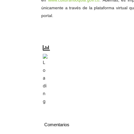
en
www.culturantioquia.gov.co
. Además, es imp
únicamente a través de la plataforma virtual qu
portal.
Comentarios