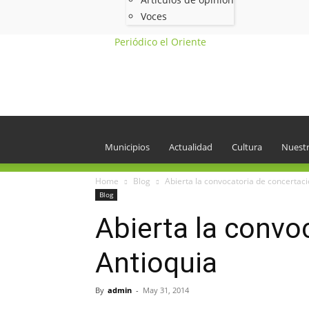
Voces
Periódico el Oriente
Municipios
Actualidad
Cultura
Nuestr
Home
Blog
Abierta la convocatoria de concertaci
Blog
Abierta la convoc
Antioquia
By
admin
-
May 31, 2014