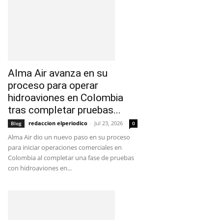
Alma Air avanza en su
proceso para operar
hidroaviones en Colombia
tras completar pruebas...
redaccion elperiodico
-
Jul 23, 2026
Blog
0
Alma Air dio un nuevo paso en su proceso
para iniciar operaciones comerciales en
Colombia al completar una fase de pruebas
con hidroaviones en...