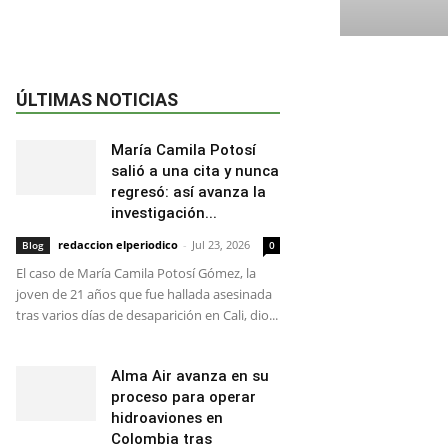
ÚLTIMAS NOTICIAS
María Camila Potosí
salió a una cita y nunca
regresó: así avanza la
investigación...
redaccion elperiodico
-
Jul 23, 2026
Blog
0
El caso de María Camila Potosí Gómez, la
joven de 21 años que fue hallada asesinada
tras varios días de desaparición en Cali, dio...
Alma Air avanza en su
proceso para operar
hidroaviones en
Colombia tras