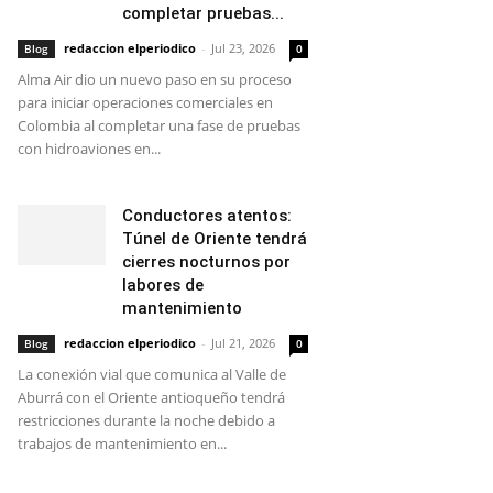
completar pruebas...
redaccion elperiodico
-
Jul 23, 2026
Blog
0
Alma Air dio un nuevo paso en su proceso
para iniciar operaciones comerciales en
Colombia al completar una fase de pruebas
con hidroaviones en...
Conductores atentos:
Túnel de Oriente tendrá
cierres nocturnos por
labores de
mantenimiento
redaccion elperiodico
-
Jul 21, 2026
Blog
0
La conexión vial que comunica al Valle de
Aburrá con el Oriente antioqueño tendrá
restricciones durante la noche debido a
trabajos de mantenimiento en...