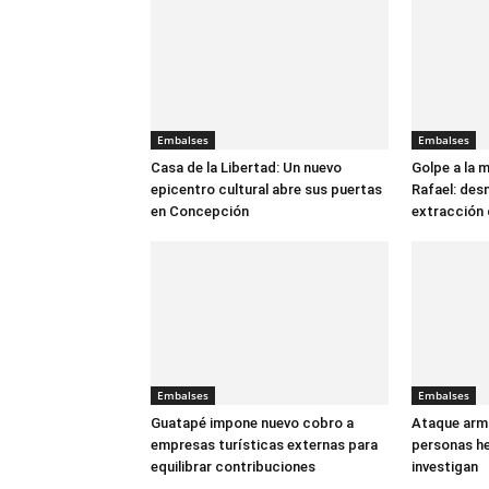
Embalses
Embalses
Casa de la Libertad: Un nuevo
Golpe a la m
epicentro cultural abre sus puertas
Rafael: des
en Concepción
extracción 
Embalses
Embalses
Guatapé impone nuevo cobro a
Ataque arma
empresas turísticas externas para
personas he
equilibrar contribuciones
investigan