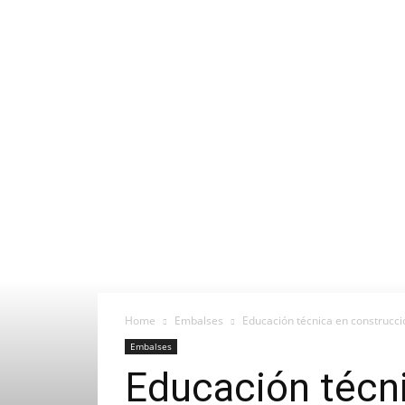
Home
Embalses
Educación técnica en construcci
Embalses
Educación técni