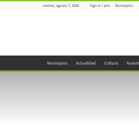
viernes, agosto 7, 2026
Sign in / Join
Municipios
Periódico
el
Oriente
Municipios
Actualidad
Cultura
Nuestr