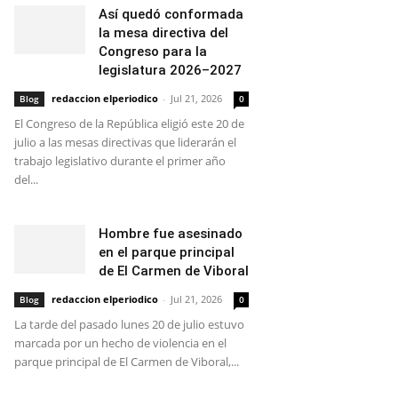
Así quedó conformada
la mesa directiva del
Congreso para la
legislatura 2026–2027
redaccion elperiodico
-
Jul 21, 2026
Blog
0
El Congreso de la República eligió este 20 de
julio a las mesas directivas que liderarán el
trabajo legislativo durante el primer año
del...
Hombre fue asesinado
en el parque principal
de El Carmen de Viboral
redaccion elperiodico
-
Jul 21, 2026
Blog
0
La tarde del pasado lunes 20 de julio estuvo
marcada por un hecho de violencia en el
parque principal de El Carmen de Viboral,...