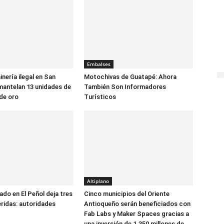
Embalses
inería ilegal en San
Motochivas de Guatapé: Ahora
mantelan 13 unidades de
También Son Informadores
de oro
Turísticos
Altiplano
do en El Peñol deja tres
Cinco municipios del Oriente
ridas: autoridades
Antioqueño serán beneficiados con
Fab Labs y Maker Spaces gracias a
una inversión de 1.350 millones de